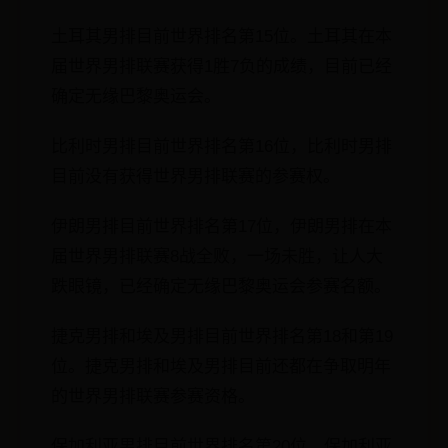
土耳其男排目前世界排名第15位。土耳其在本
届世界男排联赛获得1胜7负的成绩，目前已经
确定无缘巴黎奥运会。
比利时男排目前世界排名第16位，比利时男排
目前没有获得世界男排联赛的参赛权。
伊朗男排目前世界排名第17位，伊朗男排在本
届世界男排联赛8战全败，一场未胜，让人大
跌眼镜，已经确定无缘巴黎奥运会参赛名额。
捷克男排和埃及男排目前世界排名第18和第19
位。捷克男排和埃及男排目前还都在争取明年
的世界男排联赛参赛资格。
保加利亚男排目前世界排名第20位。保加利亚