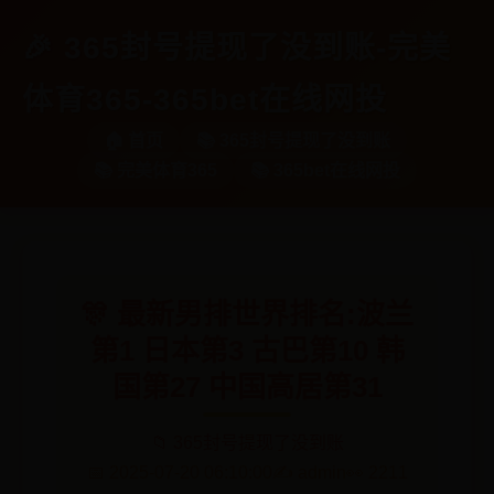
🎉 365封号提现了没到账-完美
体育365-365bet在线网投
🏠 首页
📚 365封号提现了没到账
📚 完美体育365
📚 365bet在线网投
🎊 最新男排世界排名:波兰
第1 日本第3 古巴第10 韩
国第27 中国高居第31
📁 365封号提现了没到账
📅 2025-07-20 06:10:00
✍️ admin
👀 2211