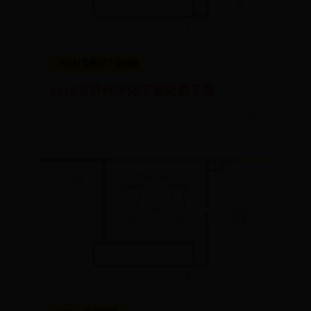
365封号提现了没到账
2018世界杯字体下载免费下载
📅 07-16
👀 9330