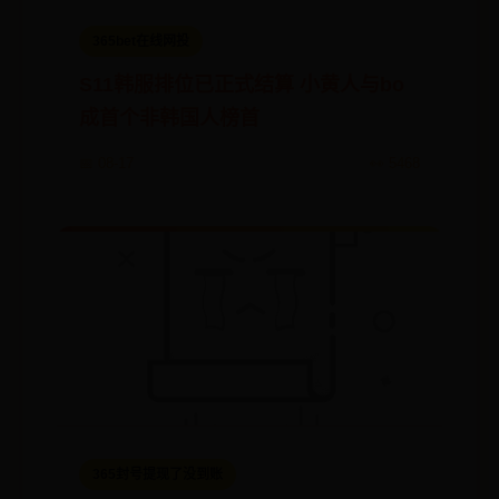
365bet在线网投
S11韩服排位已正式结算 小黄人与bo
成首个非韩国人榜首
📅 08-17
👀 5468
365封号提现了没到账