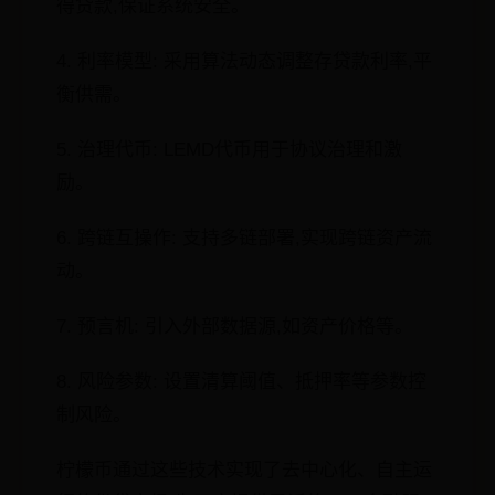
得贷款,保证系统安全。
4. 利率模型: 采用算法动态调整存贷款利率,平
衡供需。
5. 治理代币: LEMD代币用于协议治理和激
励。
6. 跨链互操作: 支持多链部署,实现跨链资产流
动。
7. 预言机: 引入外部数据源,如资产价格等。
8. 风险参数: 设置清算阈值、抵押率等参数控
制风险。
柠檬币通过这些技术实现了去中心化、自主运