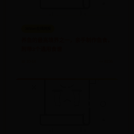
365bet在线网投
养鱼的最高境界之一，亲手制作鱼食，
附带3个通用食谱
📅 10-14
👀 8236