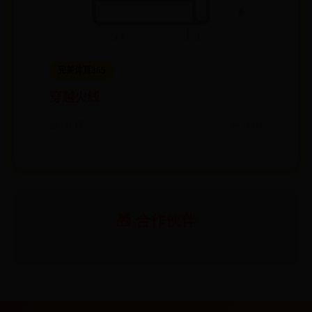
完美体育365
穿越火线
📅 08-17
👀 5604
🎁 合作伙伴