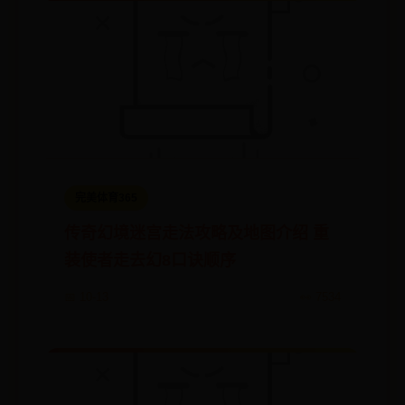
完美体育365
传奇幻境迷宫走法攻略及地图介绍 重
装使者走去幻8口诀顺序
📅 10-13
👀 7534