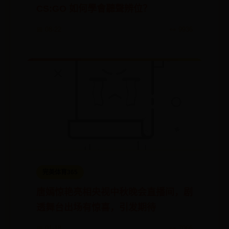
CS:GO 如何學會聽聲辨位？
📅 08-22
👀 9936
完美体育365
唐嫣惊艳亮相央视中秋晚会直播间，剧
透舞台出场有惊喜，引发期待
📅 01-18
👀 7066