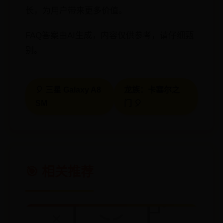
长，为用户带来更多价值。
FAQ答案由AI生成，内容仅供参考，请仔细甄
别。
🎈 三星 Galaxy A8
龙族：卡塞尔之
SM
门 🎈
🎯 相关推荐