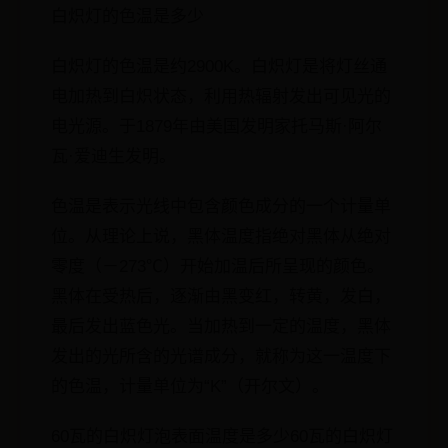
白炽灯的色温是多少
白炽灯的色温是约2900K。白炽灯是将灯丝通
电加热到白炽状态，利用热辐射发出可见光的
电光源。于1879年由美国发明家托马斯·阿尔
瓦·爱迪生发明。
色温是表示光线中包含颜色成分的一个计量单
位。从理论上说，黑体温度指绝对黑体从绝对
零度（－273℃）开始加温后所呈现的颜色。
黑体在受热后，逐渐由黑变红，转黄，发白，
最后发出蓝色光。当加热到一定的温度，黑体
发出的光所含的光谱成分，就称为这一温度下
的色温，计量单位为“K”（开尔文）。
60瓦的白炽灯泡表面温度是多少60瓦的白炽灯