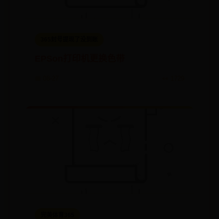
365封号提现了没到账
EPSon打印机更换色带
📅 08-27
👀 1729
完美体育365