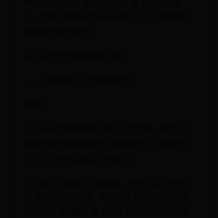
尔文所创立的，他制定出了一整套色温计算
法，而其具体确定的标准是基于以一黑体辐射
器所发出来的波长。
关于白炽灯色温理解的误区
一、“温度越高，色温越高”吗？
解析：
1、15W的家用照明白炽灯泡的发热，明显比
60W的家用照明白炽灯泡的温度低，难道60W
白炽灯泡的色温就比15W的高？
2、现在，家居人士都知道，在白炽灯泡外罩
上某种磨砂的外罩，可以使里面的白炽灯泡发
出的光，在灯罩外看上去是更白的，近于日光