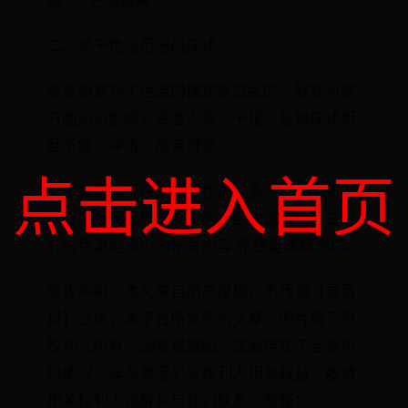
高”、“色温越高”。
二、关于色温范围的描述：
很多朋友对于色温的描述是混乱的，好在对这
方面知识刨根究底者不多，于是，各种描述相
互矛盾、冲击、搞笑得很。
点击进入首页
以上就是关于白炽灯的色温是多少，60瓦的白
炽灯泡表面温度是多少的全部内容，以及白炽
灯的色温是多少的相关内容,希望能够帮到您。
版权声明：本文来自用户投稿，不代表【易百
科】立场，本平台所发表的文章、图片属于原
权利人所有，因客观原因，或会存在不当使用
的情况，非恶意侵犯原权利人相关权益，敬请
相关权利人谅解并与我们联系（邮箱：