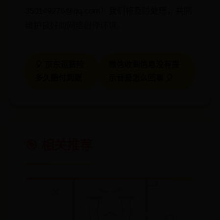
350149276@qq.com）我们将及时处理，共同
维护良好的网络创作环境。
🎈 京东运费险
微信收到信息没有提
多久赔付到账
示音是怎么回事 🎈
🎯 相关推荐