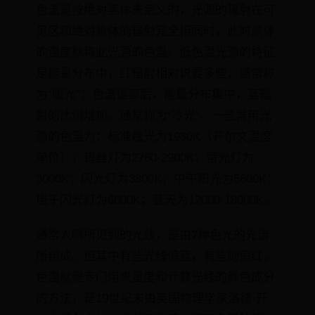
色温是按绝对黑体来定义的，光源的辐射在可
见区和绝对黑体的辐射完全相同时，此时黑体
的温度就称此光源的色温。低色温光源的特征
是能量分布中，红辐射相对说要多些，通常称
为“暖光”；色温提高后，能量分布集中，蓝辐
射的比例增加，通常称为“冷光”。一些常用光
源的色温为：标准烛光为1930K（开尔文温度
单位）；钨丝灯为2760-2900K；萤光灯为
3000K；闪光灯为3800K；中午阳光为5600K；
电子闪光灯为6000K；蓝天为12000-18000K。
通常人眼所见到的光线，是由7种色光的光谱
所组成。但其中有些光线偏蓝，有些则偏红，
色温就是专门用来量度和计算光线的颜色成分
的方法，是19世纪末由英国物理学家洛德·开