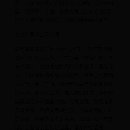
述，都差强人意，有的方面，的确让我忍无可
忍，很讶异。下面，我就大家在白炽灯“色温”
描述方面出现的谬误，分别列举并解析如下。
买灯泡要学会看色温
如何避免家装灯具中的“光污染”，改善室内视
觉环境？专家认为，一方面要注重合理的室内
布光设计，比如注意灯光的色彩协调，避免眩
光，选择对眼睛影响小的颜色，避免光线直射
人眼等；另一方面，消费者也要提升照明设计
的理念，购买大品牌、高品质的灯具，装饰出
健康无污染的居室环境。专家提醒，消费者购
买灯具时，不但要考虑照度，也就是我们常说
的瓦数，还要学会考虑色温。正规厂家生产的
灯泡会在包装上标明色温，常用的色温是