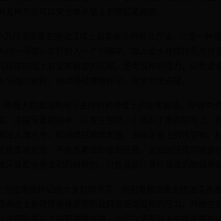
供五种方法可以安全地从墙上去除铅笔痕迹。
的小苏打溶液是去除油漆墙上铅笔痕迹的有效方法。它是一种
大约一汤匙小苏打倒入一个小碗中。加入温水并搅拌至充分
轻轻擦拭墙上有铅笔痕迹的区域。使用温和的压力，以免油
水分越少越好。继续轻轻摩擦标记，直至完全去除。
是一种强大的清洁剂用于去除粉刷墙壁上的铅笔痕迹。牙膏中
迹。涂抹牙膏很简单。从管子里挤一小团到干净的软布上。
端浸入清水中，轻轻擦拭墙壁表面，去除牙膏上的残留物。
使用质地光滑、不含色素或砂砾的牙膏。坚韧的牙膏可能会
数牙膏都含有温和的研磨剂，可能会损坏某些油漆的脆弱表
墙上用铅笔做标记的大多数情况下，用铅笔橡皮擦去除油漆表
漆表面上有效使用橡皮擦的诀窍是使用温和的压力。开始在
以使用铅笔尖上的那种橡皮擦，也可以使用较大的橡皮擦在