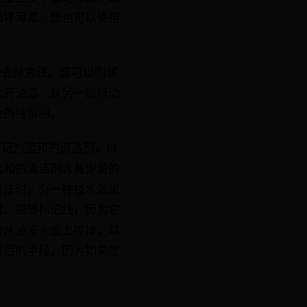
损坏薄漆。您也可以使用
的去除方法。您可以购买
松开油漆。从另一端移动
余的残留物。
标记为温和的清洁剂，以
温和的清洁剂含有少量的
方法时，有一种技术效果
拭。跟随标记线，因为它
分从油漆表面上擦掉，以
最后的手段，因为如果您