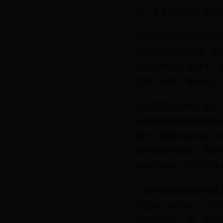
面，下面我来为大家提
1.小苏打清洁剂简单
和彻底地去除污渍。将
或清洁布浸入溶液中。
在布上涂抹少量溶液。
2.牙膏溶液白色牙膏
去除油漆表面的铅笔痕
部分。将清洁布的另一
损坏油漆的表面。最好
免用力摩擦，因为大多
3.使用铅笔橡皮擦在
的铅痕一样容易。在涂
后移动到另一端。您可