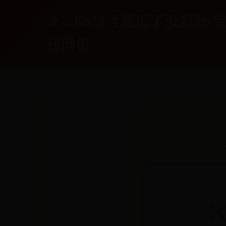
🎉 365封号提现了没到账-完
线网投
