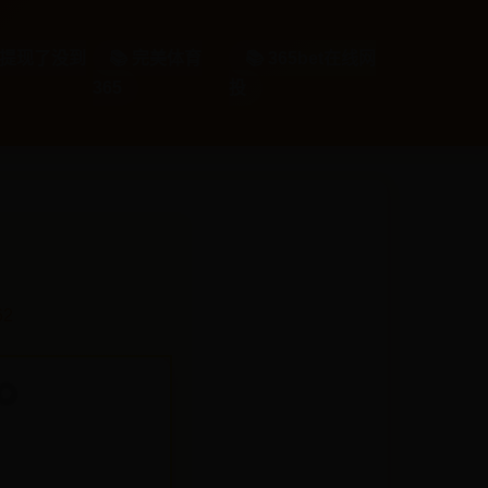
封号提现了没到
📚 完美体育
📚 365bet在线网
365
投
62