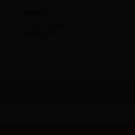
完美体育365
上班族什么副业赚钱?分享11个适合上
班族的副业路子!
9
📅 01-11
👀 7056
🎁 合作伙伴
t ©
2026
365封号提现了没到账-完美体育365-365bet在线网投 All Rights Re