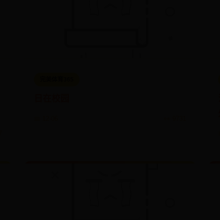
完美体育365
日在校园
📅 12-06
👀 9731
7