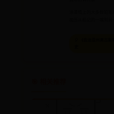
涂漆墙上的大多数铅笔
按压从标记的一端到另
🎈 《佐治亚州奥古
史
🎯 相关推荐