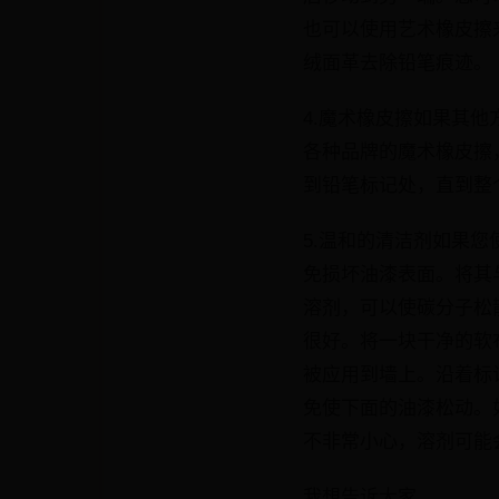
也可以使用艺术橡皮擦
绒面革去除铅笔痕迹。
4.魔术橡皮擦如果其
各种品牌的魔术橡皮擦
到铅笔标记处，直到整
5.温和的清洁剂如果
免损坏油漆表面。将其
溶剂，可以使碳分子松
很好。将一块干净的软
被应用到墙上。沿着标
免使下面的油漆松动。
不非常小心，溶剂可能
我想告诉大家