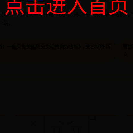
点击进入首页
痕迹很容易用简单的铅笔橡皮擦去除。在不影响油漆的情况
一端。
斯塔：一座见证美国历史变迁的南方古城》, 奥古斯塔 历
蕾丝
🎈