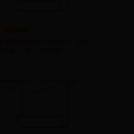
365bet在线网投
王者荣耀-最肉的几个英雄排名，项羽
只排第二，第一肉到不想打
📅 08-05
👀 8155