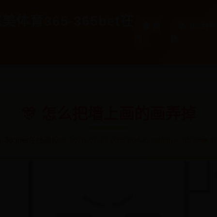
美体育365-365bet在
🏠 首
📚 365
页
账
🎊 怎么把墙上画的画弄掉
 365bet在线网投
📅 2026-02-22 03:53:04
✍️ admin
👀 6533
❤️ 4