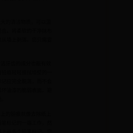
强大的清洁物质，可以温
混合。将柔软的干净抹布
漆从墙上剥落。您只需要
清洁牙齿的成分也能有效
用铅痕轻轻擦拭墙壁的一
标记应完全脱落，而不会
损坏油漆的脆弱表面。避
面。
面上的铅痕就像去除纸上
铅笔标记的一端工作，然
墙上画多个铅笔标记。您