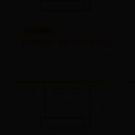
365bet在线网投
盈
王者荣耀里的“ 荆轲 ”为什么是女的 ?
📅 09-22
👀 6409
2