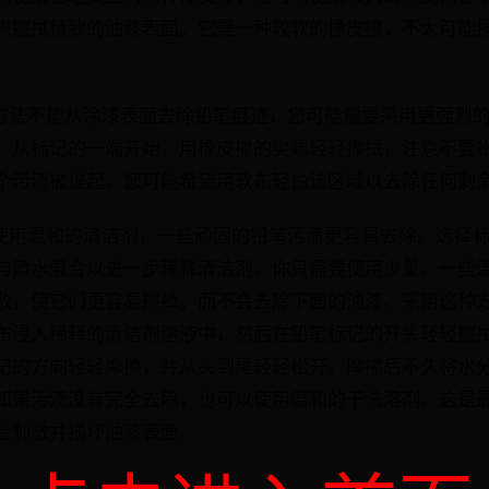
来擦拭精致的油漆表面。它是一种较软的橡皮擦，不太可能
他方法不能从涂漆表面去除铅笔痕迹，您可能需要采用更强烈
，从标记的一端开始，用橡皮擦的尖端轻轻擦拭，注意不要
个污渍被提起。您可能希望用软布轻拍该区域以去除任何剩
您使用温和的清洁剂，一些顽固的铅笔污渍更容易去除。选择
与清水混合以进一步稀释清洁剂。你只需要使用少量。一些
散，使它们更容易擦掉，而不会去除下面的油漆。采用这种
布浸入稀释的清洁剂溶液中，然后在铅笔标记的开头轻轻擦
记的方向轻轻摩擦，并从头到尾轻轻松开。摩擦后不久将水
如果污渍没有完全去除，也可以使用温和的干洗溶剂。这是
会刺激并损坏油漆表面。