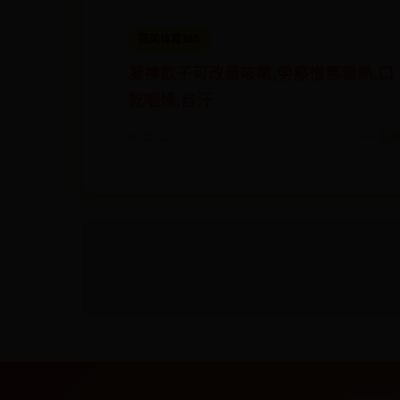
完美体育365
凝神飲子可改善咳嗽,勞瘵憎寒發熱,口
乾咽燥,自汗
📅 02-12
👀 313
Copyrigh