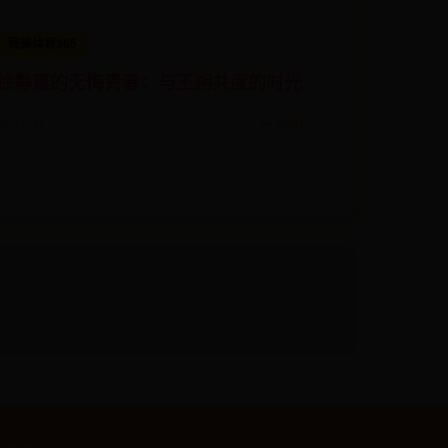
完美体育365
徐静蕾的无悔青春：与王朔共度的时光
📅 11-17
👀 4281
served.