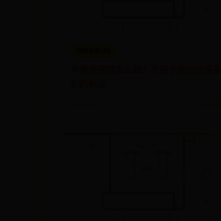
完美体育365
早餐粥摆摊怎么做？手把手教你快速
利的秘诀
📅 09-21
👀 919