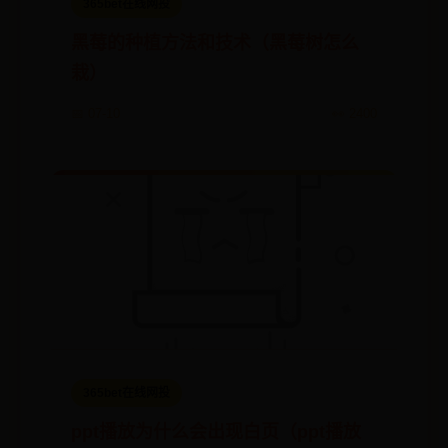
365bet在线网投
黑莓的种植方法和技术（黑莓树怎么
栽）
📅 07-10
👀 2400
365bet在线网投
ppt播放为什么会出现白页（ppt播放