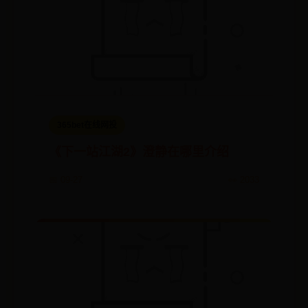
365bet在线网投
《下一站江湖2》澄静在哪里介绍
📅 09-27
👀 2033