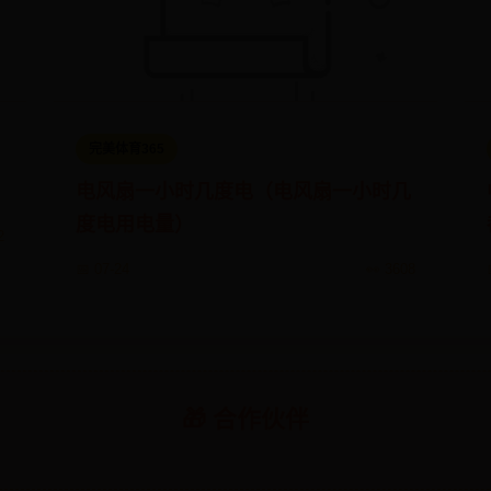
完美体育365
电风扇一小时几度电（电风扇一小时几
度电用电量）
2
📅 07-24
👀 3608
🎁 合作伙伴