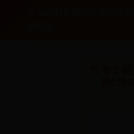
🎉 365封号提现了没到账-完
线网投
🎊 有
是C语
