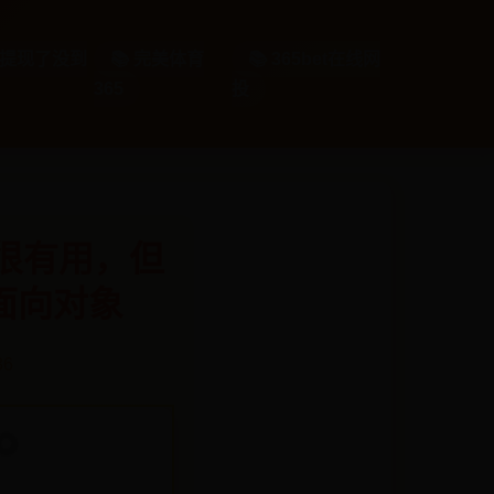
封号提现了没到
📚 完美体育
📚 365bet在线网
365
投
很有用，但
面向对象
36