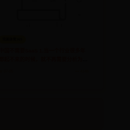
完美体育365
中国不需要SaaS 1.当一个行业很多年
都起不来的时候，就不再需要分析为什
么起不来。2.中国SaaS从2015年元年
📅 07-05
👀 4148
开始，到现在8年了，依然...