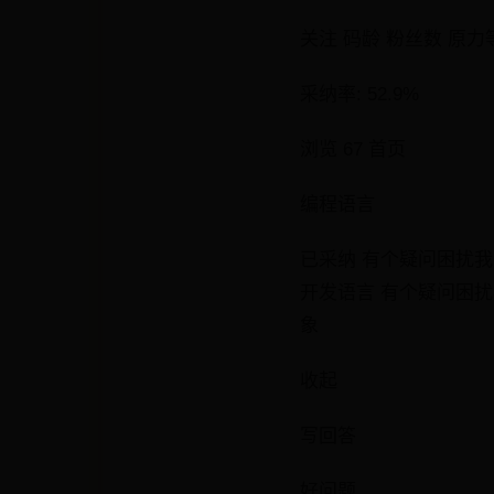
关注 码龄 粉丝数 原力等级 -
采纳率: 52.9%
浏览 67 首页
编程语言
已采纳 有个疑问困扰我
开发语言 有个疑问困扰
象
收起
写回答
好问题