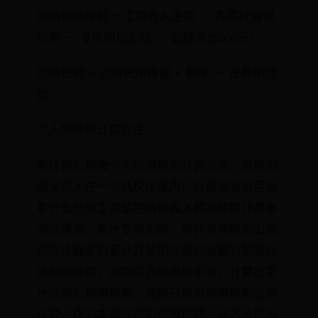
应纳税所得额 = 工资收入金额 － 各项社会保
险费 － 专项附加扣除 － 起征点(5000元)
应纳税额 = 应纳税所得额 × 税率 － 速算扣除
数
个人所得税计算方法
累计预扣预缴个人所得税的计算方法，是指扣
缴义务人在一个纳税年度内，以截至当前月份
累计支付的工资薪金所得收入额减除累计基本
减除费用、累计专项扣除、累计专项附加扣除
和依法确定的累计其他扣除后的余额为预缴应
纳税所得额，对照综合所得税率表，计算出累
计应预扣预缴税额，减除已预扣预缴税额后的
余额，作为本期应预扣预缴税额。该方法适用