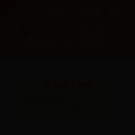
🎉 365封号提现了没到账-完美
体育365-365bet在线网投
🏠 首页
📚 365封号提现了没到账
📚 完美体育365
📚 365bet在线网投
🎊 月薪 / 交税
📁 365bet在线网投
📅 2025-08-23 02:07:26
✍️ admin
👀 7054
❤️ 168