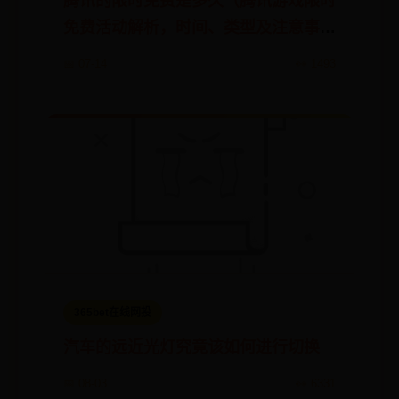
腾讯的限时免费是多久（腾讯游戏限时
免费活动解析，时间、类型及注意事
项）
📅 07-14
👀 1493
365bet在线网投
汽车的远近光灯究竟该如何进行切换
📅 08-03
👀 6331