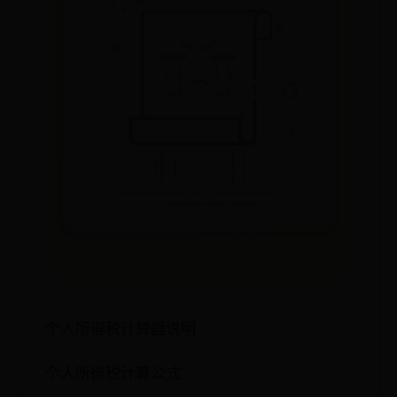
个人所得税计算器说明
个人所得税计算公式