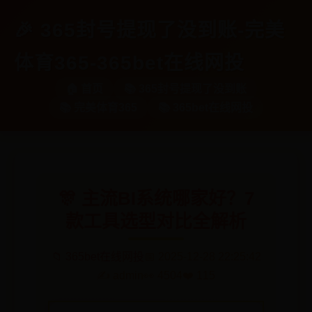
🎉 365封号提现了没到账-完美
体育365-365bet在线网投
🏠 首页
📚 365封号提现了没到账
📚 完美体育365
📚 365bet在线网投
🎊 主流BI系统哪家好？7
款工具选型对比全解析
📁 365bet在线网投
📅 2025-12-28 22:25:42
✍️ admin
👀 4504
❤️ 115