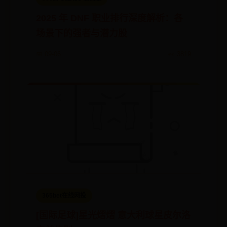
2025 年 DNF 职业排行深度解析：各
场景下的强者与潜力股
📅 09-06
👀 3819
365bet在线网投
[国际足球]星光熠熠 意大利球星皮尔洛