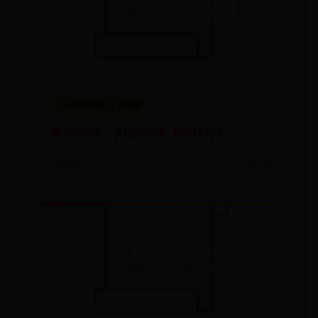
365封号提现了没到账
豪华阵容！阿迪达斯《世界杯》
📅 10-23
👀 1689