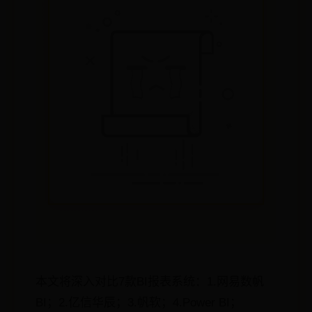
本文将深入对比7款BI报表系统：1.网易数帆
BI；2.亿信华辰；3.帆软；4.Power BI；