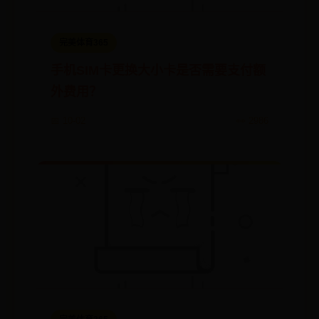
完美体育365
手机SIM卡更换大小卡是否需要支付额
外费用？
📅 10-02
👀 2986