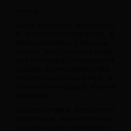
4.Power BI
Power BI 是由微软推出的一款商业智能分析工
具，面向企业和个人用户提供数据可视化、报
表生成及交互式分析能力。它支持与 Excel、
SQL Server、Azure、SharePoint 等多种微软
生态系统工具深度集成，并可通过连接上百种
主流数据源，实现跨平台的数据整合与建模。
用户可使用 Power BI Desktop 制作报表，通
过 Power BI Service 在云端共享，并支持在移
动端查看和操作。
该系统提供丰富的图表库、拖拽式设计界面和
自然语言查询功能，适用于多部门协同分析和
企业级数据可视化需求。凭借持续更新和与