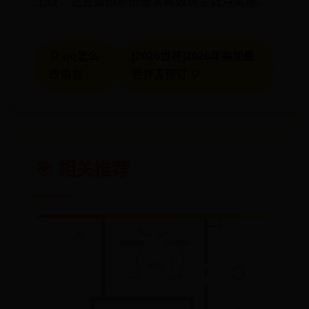
上线，企业级BI系统通常需数周至数月实施。
🎈 qq怎么
[2026世杯]2026年美加墨
改语言
世界盃预订 🎈
🎯 相关推荐