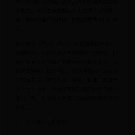
的一体化解决方案。该产品具备较强的数据接
入能力，支持主流数据库与大数据平台的集
成，能够为用户构建统一的数据视图与指标体
系。
在功能设计方面，思迈特 BI 提供自助分析、
多维分析、仪表盘展示与实时监控等模块，适
用于业务人员与管理者快速获取数据洞察。系
统还支持数据权限控制、移动端访问以及灵活
的部署方式，覆盖政务、金融、制造、教育等
多个行业场景。平台注重数据资产管理与治理
能力，致力于帮助企业建立以数据驱动的管理
机制。
二、什么是BI报表系统？