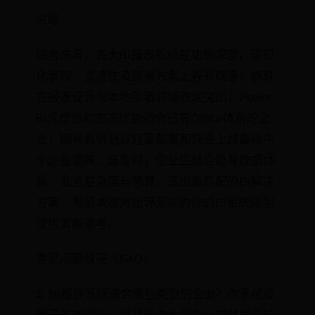
总结
综合来看，各大BI报表系统在功能深度、可视
化表现、灵活性及部署方案上各有侧重：帆软
在报表设计与本地部署领域表现突出，Power
BI凭借微软生态优势适合已有Office体系的企
业，网易数帆则以轻量部署和快速上线赢得中
小企业青睐。选型时，企业应结合自身数据体
量、业务复杂度与预算，选出最匹配的BI解决
方案。希望本次对比评测能为你的BI系统选型
提供清晰参考。
常见问题解答（FAQ）
1. BI报表系统适合哪些类型的企业？BI系统适