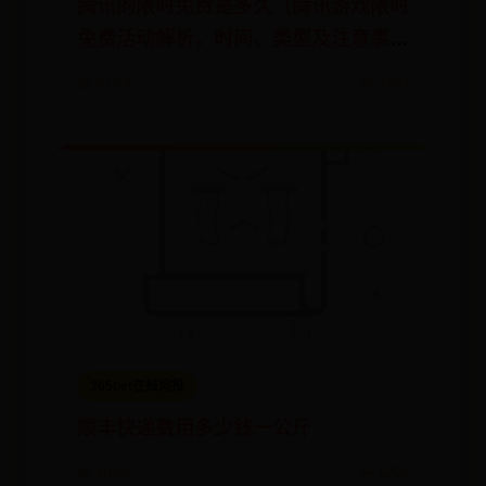
腾讯的限时免费是多久（腾讯游戏限时
免费活动解析，时间、类型及注意事
项）
📅 07-14
👀 1493
365bet在线网投
顺丰快递费用多少钱一公斤
📅 10-29
👀 6705