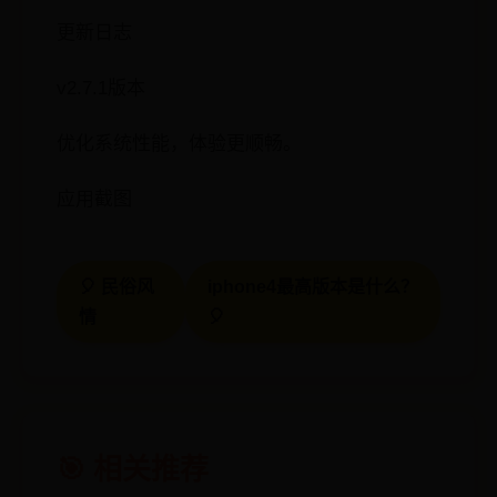
更新日志
v2.7.1版本
优化系统性能，体验更顺畅。
应用截图
🎈 民俗风
iphone4最高版本是什么？
情
🎈
🎯 相关推荐