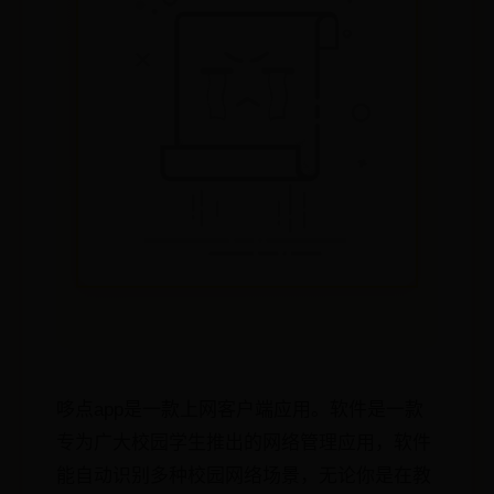
哆点app是一款上网客户端应用。软件是一款
专为广大校园学生推出的网络管理应用，软件
能自动识别多种校园网络场景，无论你是在教