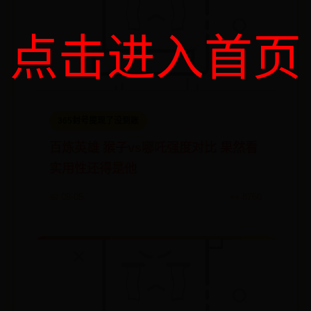
点击进入首页
365封号提现了没到账
百炼英雄 猴子vs哪吒强度对比 果然看
实用性还得是他
📅 09-05
👀 8760