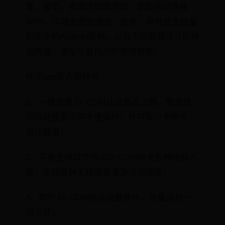
室、寝室、食堂还是图书馆，都能自动连接
WIFI，实现无感知漫游。此外，软件还支持最
新版本的Android系统，以及不同屏幕尺寸的移
动终端，满足所有用户的使用需求。
哆点app官方版特色
1、一键连接 Dr.COM认证热点上网，免去访
问网站登录页的不便操作；并可保存多账号，
自动登录；
2、完美支持城市热点Dr.COM网关各种组网方
案，支持各种无线场景漫游自动连接；
3、即时 Dr.COM热点流量统计，流量消耗一
目了然；