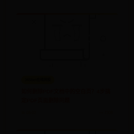
365bet在线网投
如何删除PDF文档中的空白页？4步搞
定PDF页面删除问题
📅 08-02
👀 7308