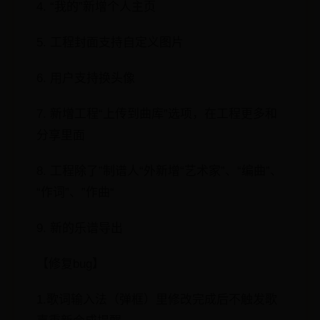
4. “我的”新增个人主页
5. 工程封面支持自定义图片
6. 用户支持换头像
7. 新增工程“上传到曲库”选项，在工程更多和
分享里面
8. 工程除了”制谱人“外新增“艺术家”、“编曲”、
“作词”、”作曲“
9. 新的乐谱导出
【修复bug】
1.歌词输入法（弹框）里修改完成后不触发歌