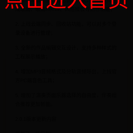
1. 新增新建页面，整合创作方式，包括歌词生
成歌曲、歌曲Remix、风格模板等创作功能；
2. 上线云端同步、回收站功能，可以对多个登
录设备进行管理；
3. 全新的作品编辑交互设计，支持多种样式的
工程展示播放；
4. 增加MP3音频格式及分轨音频导出，上线官
方PC端音色工具；
5. 增加了演奏页面乐器选择的自由度，伴奏组
合推荐更加智能。
2.0.1版本更新内容